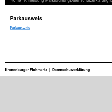
Home
Anmeldung
Marktordnung
Datenschutzerklärung
Im
Inhalt
Parkausweis
springen
Parkausweis
Kronenburger Flohmarkt
Datenschutzerklärung